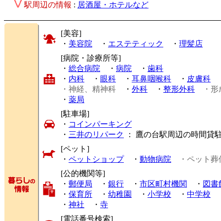
駅周辺の情報
:
居酒屋・ホテルなど
[美容]
・
美容院
・
エステティック
・
理髪店
[病院・診療所等]
・
総合病院
・
病院
・
歯科
・
内科
・
眼科
・
耳鼻咽喉科
・
皮膚科
・神経、精神科
・
外科
・
整形外科
・形
・
薬局
[駐車場]
・
コインパーキング
・
三井のリパーク
： 鷹の台駅周辺の時間貸
[ペット]
・
ペットショップ
・
動物病院
・ペット葬
[公的機関等]
・
郵便局
・
銀行
・
市区町村機関
・
図書
・
保育所
・
幼稚園
・
小学校
・
中学校
・
神社
・
寺
[電話番号検索]