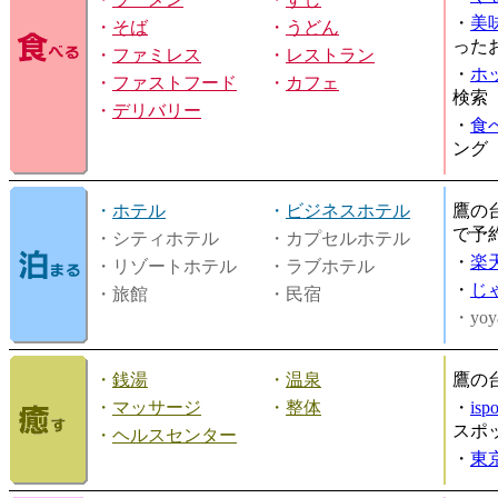
・
美
・
そば
・
うどん
った
・
ファミレス
・
レストラン
・
ホ
・
ファストフード
・
カフェ
検索
・
デリバリー
・
食
ング
・
ホテル
・
ビジネスホテル
鷹の
で予
・シティホテル
・カプセルホテル
・
楽
・リゾートホテル
・ラブホテル
・
じ
・旅館
・民宿
・yoy
・
銭湯
・
温泉
鷹の
・
マッサージ
・
整体
・
is
スポ
・
ヘルスセンター
・
東