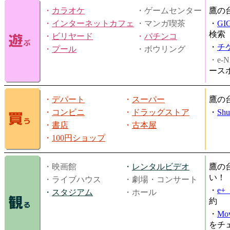
・
カラオケ
・ゲームセンター
鷹の
・
インターネットカフェ
・マンガ喫茶
・
GI
検索
・
ビリヤード
・
パチンコ
・
チ
・
プール
・ボウリング
・e-N
ース
・
デパート
・
スーパー
鷹の
・
コンビニ
・
ドラッグストア
・
Shu
・
書店
・
古本屋
・
100円ショップ
・映画館
・
レンタルビデオ
鷹の
い！
・ライブハウス
・劇場・コンサート
・
e
・
スタジアム
・ホール
約
・
Mov
をチ