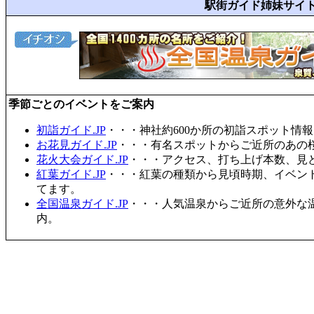
駅街ガイド姉妹サイ
季節ごとのイベントをご案内
初詣ガイド.JP
・・・神社約600か所の初詣スポット情
お花見ガイド.JP
・・・有名スポットからご近所のあの桜
花火大会ガイド.JP
・・・アクセス、打ち上げ本数、見
紅葉ガイド.JP
・・・紅葉の種類から見頃時期、イベン
てます。
全国温泉ガイド.JP
・・・人気温泉からご近所の意外な
内。