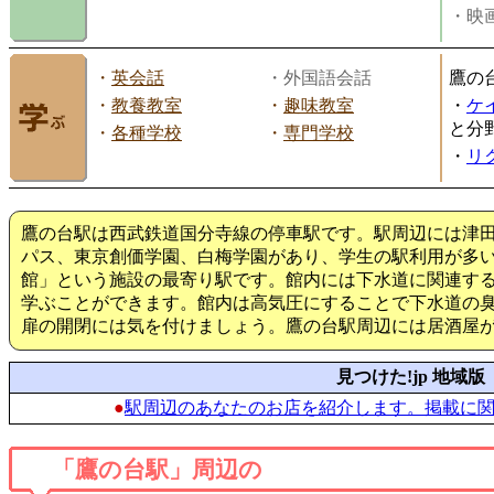
・映画
・
英会話
・外国語会話
鷹の
・
教養教室
・
趣味教室
・
ケ
と分
・
各種学校
・
専門学校
・
リ
鷹の台駅は西武鉄道国分寺線の停車駅です。駅周辺には津
パス、東京創価学園、白梅学園があり、学生の駅利用が多
館」という施設の最寄り駅です。館内には下水道に関連す
学ぶことができます。館内は高気圧にすることで下水道の
扉の開閉には気を付けましょう。鷹の台駅周辺には居酒屋
見つけた!jp 地域版
●
駅周辺のあなたのお店を紹介します。掲載に
「鷹の台駅」周辺の