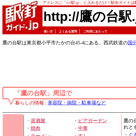
アドレスに「○○駅.jp」と入れるだけ！駅街ガイド
http://鷹の台駅.
｜
｜
使い方
よくある質問
ご利用にあたって
鷹の台駅は東京都小平市たかの台45-4にある、西武鉄道の
国
「鷹の台駅」周辺で
暮らしの情報
:
美容院・病院・駐車場など
・
居酒屋
・
ビアガーデン
鷹の
れと
・
焼肉
・
中華
・
ぐ
・
ラーメン
・
すし